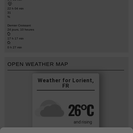
22 h 04 min
31
%
Dernier Croissant
24 jours, 10 heures
17 h 17 min
0 h 27 min
OPEN WEATHER MAP
Lorient,
FR
26
°C
and rising
Overcast Clouds