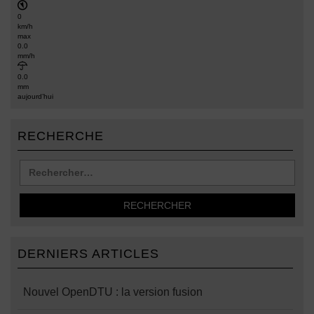
0
km/h
max
0.0
mm/h
0.0
mm
aujourd’hui
RECHERCHE
DERNIERS ARTICLES
Nouvel OpenDTU : la version fusion