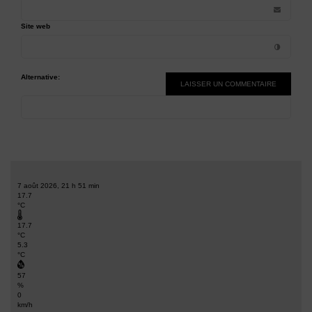
Site web
Alternative:
7 août 2026, 21 h 51 min
17.7
°C
17.7
°C
5.3
°C
57
%
0
km/h