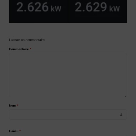
Laisser un commentaire
Commentaire
*
Nom
*
E-mail
*