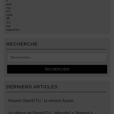
0
km/h
max
0.0
mm/h
0.0
mm
aujourd’hui
RECHERCHE
DERNIERS ARTICLES
Nouvel OpenDTU : la version fusion
Au détour de OpenDTU : Influxdb2 + Telegraf +