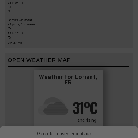
22 h 04 min
31
%
Dernier Croissant
24 jours, 10 heures
17 h 17 min
0 h 27 min
OPEN WEATHER MAP
Lorient,
FR
31
°C
and rising
Overcast Clouds
Gérer le consentement aux
Wind: 4.2 m/s Gentle Breeze