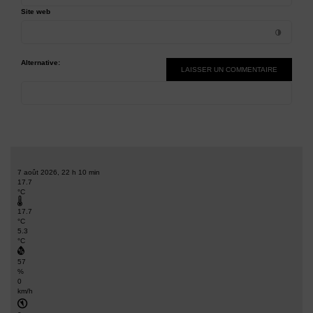
Site web
Alternative:
7 août 2026, 22 h 10 min
17.7
°C
17.7
°C
5.3
°C
57
%
0
km/h