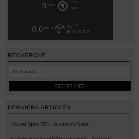
km/h
0
0
km/h
max
mm
0.0
0.0
mm/h
aujourd’hui
RECHERCHE
DERNIERS ARTICLES
Nouvel OpenDTU : la version fusion