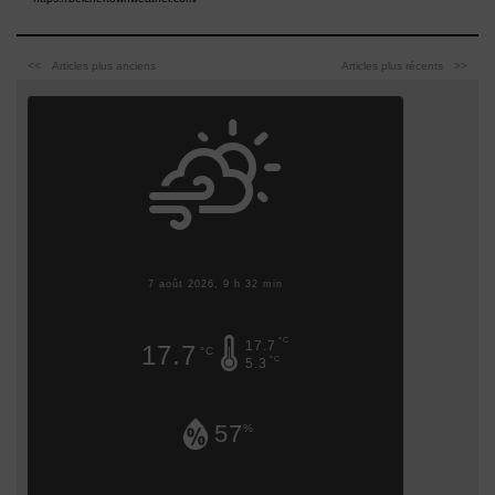
Articles plus anciens
Articles plus récents
7 août 2026, 9 h 32 min
°C
17.7
17.7
°C
°C
5.3
57
%