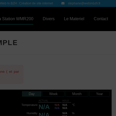
Web In BZH : Création de site internet
stephane@webinbzh.fr
a Station WMR200
Divers
Le Materiel
Contact
MPLE
e ( et par