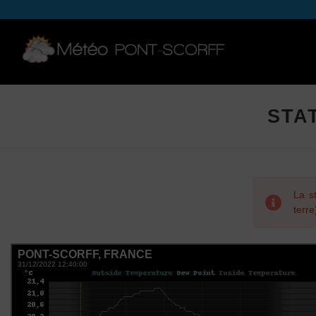
STA
La s
terr