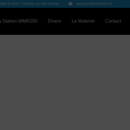
Web In BZH : Création de site internet
stephane@webinbzh.fr
a Station WMR200
Divers
Le Materiel
Contact