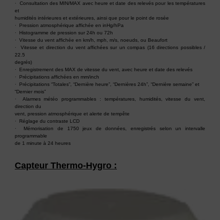
· Consultation des MIN/MAX avec heure et date des relevés pour les températures
et
humidités intérieures et extérieures, ainsi que pour le point de rosée
· Pression atmosphérique affichée en inHg/hPa
· Histogramme de pression sur 24h ou 72h
· Vitesse du vent affichée en km/h, mph, m/s, noeuds, ou Beaufort
· Vitesse et direction du vent affichées sur un compas (16 directions possibles /
22.5
degrés)
· Enregistrement des MAX de vitesse du vent, avec heure et date des relevés
· Précipitations affichées en mm/inch
· Précipitations “Totales”, “Dernière heure”, “Dernières 24h”, “Dernière semaine” et
“Dernier mois”
· Alarmes météo programmables : températures, humidités, vitesse du vent,
direction du
vent, pression atmosphérique et alerte de tempête
· Réglage du contraste LCD
· Mémorisation de 1750 jeux de données, enregistrés selon un intervalle
programmable
de 1 minute à 24 heures
Capteur Thermo-Hygro :