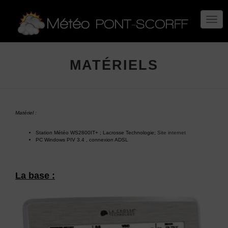
TOGG
NAVIG
MATÉRIELS
Matériel :
Station Météo WS2800IT+ ; Lacrosse Technologie;
Site internet
PC Windows PIV 3.4 , connexion ADSL
La base :