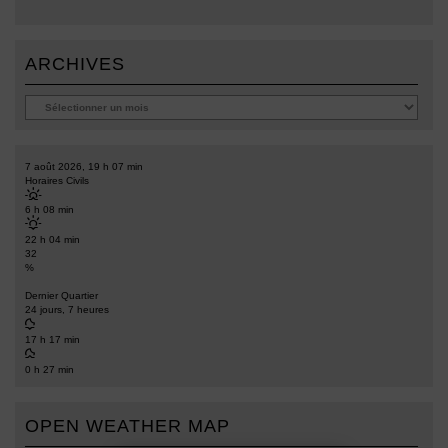
ARCHIVES
7 août 2026, 19 h 07 min
Horaires Civils
6 h 08 min
22 h 04 min
32
%
Dernier Quartier
24 jours, 7 heures
17 h 17 min
0 h 27 min
OPEN WEATHER MAP