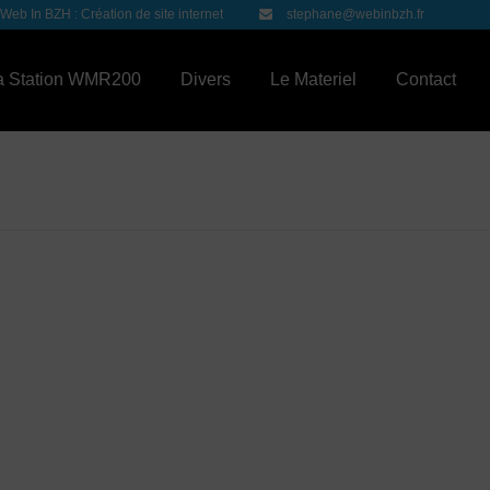
Web In BZH : Création de site internet
stephane@webinbzh.fr
a Station WMR200
Divers
Le Materiel
Contact