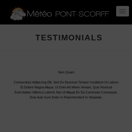
TOGG
NAVIG
TESTIMONIALS
Adipiscing Elit
Sem Quam
Curabitur
Consectetur Adipiscing Elit, Sed Do Eiusmod Tempor Incididunt Ut Labore
Et Dolore Magna Aliqua. Ut Enim Ad Minim Veniam, Quis Nostrud
Exercitation Ullamco Laboris Nisi Ut Aliquip Ex Ea Commodo Consequat.
Duis Aute Irure Dolor In Reprehenderit In Voluptate.