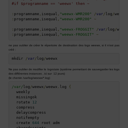
#if $programname == 'weewx' then ~
:
programname
,
isequal
,
"weewx-WMR200"
/
var
/
log
/
weewx
:
programname
,
isequal
,
"weewx-WMR200"
~
:
programname
,
isequal
,
"weewx-FROGGIT"
/
var
/
log
/
weew
:
programname
,
isequal
,
"weewx-FROGGIT"
~
ne pas oublier de créer le répertoire de destination des logs weewx, si il n’est pas
créé :
mkdir 
/
var
/
log
/
weewx
Ne pas oublier de modifier le logrotate (système permettant de sauvegarder les logs
des différentes instances , ici sur 12 jours)
(le chemin /var/log/weewx/*.log)
/var/
log
/
weewx
/
weewx
.
log 
{
  weekly

  missingok

  rotate 
12
  compress

  delaycompress

  notifempty

  create 
644
 root adm

  sharedscripts
