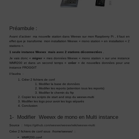
Préambule :
Avant d’activer ma nouvelle station dans Weewx sur mon Raspberry Pi , il faut en
effet que je transforme mon installation Weewx « mono station » en installation « 2
stations ».
1 seule instance Weewx mais avec 2 stations déconnectées .
Je vais donc «
migrer
» mes données Weewx « mono station » sur une instance
WMR200 et dans un second temps «
créer
» de nouvelles données pour une
instance FROGGIT
il faudra :
Créer 2 fichiers de conf
Modifier la base de données
Modifier les reports (attention tous les reports)
Modifier le chemin du ftp
Copier les scripts de start and stop du weewx-multi
Modifier les logs pour avoir les logs séparés
Conclusion
1- Modifier Weewx de mono en Multi instance
Source :
https://github.com/weewx/weewx/wiki/weewx-multi
Créer 2 fichiers de conf sous /home/weewx/ :
WMR200.conf