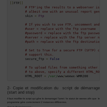
[[
FTP
]]
# FTP'ing the results to a webserver is tr
# albeit one with an unusual report genera
        skin 
=
Ftp
# If you wish to use FTP, uncomment and fi
#user = replace with the ftp username
#password = replace with the ftp password
#server = replace with the ftp server name
#path = replace with the ftp destination d
# Set to True for a secure FTP (SFTP) conn
# support this.
        secure_ftp 
=
False
# To upload files from something other tha
# to above, specify a different HTML_ROOT 
        HTML_ROOT 
=
/var/
www
/
weewx
-
2- Copie et modification du script de démarrage
(start and stop)
il faut modfiier le script qui gère le demarrage/ l’arret / le statut de weewx afin que le
programme gère correctement 2 instances différentes.
depuis /home/weewx/ :