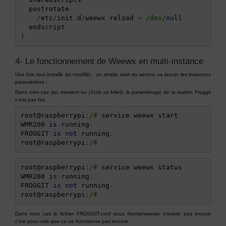
  postrotate

/
etc
/
init
.
d
/
weewx reload 
>
/dev/
null
}
4- Le fonctionnement de Weewx en multi-instance
Une fois tout installé (et modifié) , un simple start du service va lancer les instances
paramétrées :
Dans mon cas (au moment ou j’écris ce billet), le paramétrage de la station Froggit
n’est pas fait.
root@raspberrypi
:/#
 service weewx start 

WMR200 
is
 running
.
FROGGIT 
is
not
 running
.
root@raspberrypi
:/#
root@raspberrypi
:/#
 service weewx status

WMR200 
is
 running
.
FROGGIT 
is
not
 running
.
root@raspberrypi
:/#
Dans mon cas le fichier FROGGIT.conf sous /home/weewx/ n’existe pas encore
c’est pour cela que ca ne fonctionne pas encore.