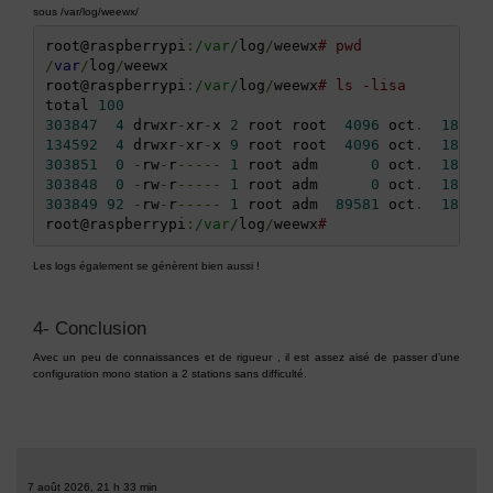
sous /var/log/weewx/
root@raspberrypi
:
/var/
log
/
weewx
# pwd
/
var
/
log
/
weewx

root@raspberrypi
:
/var/
log
/
weewx
# ls -lisa
total 
100
303847
4
 drwxr
-
xr
-
x 
2
 root root  
4096
 oct
.
18
17
134592
4
 drwxr
-
xr
-
x 
9
 root root  
4096
 oct
.
18
15
303851
0
-
rw
-
r
-----
1
 root adm      
0
 oct
.
18
17
303848
0
-
rw
-
r
-----
1
 root adm      
0
 oct
.
18
16
303849
92
-
rw
-
r
-----
1
 root adm  
89581
 oct
.
18
17
root@raspberrypi
:
/var/
log
/
weewx
#
Les logs également se génèrent bien aussi !
4- Conclusion
Avec un peu de connaissances et de rigueur , il est assez aisé de passer d’une
configuration mono station a 2 stations sans difficulté.
7 août 2026, 21 h 33 min