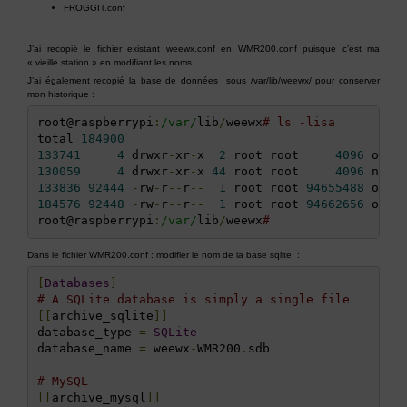
FROGGIT.conf
J’ai recopié le fichier existant weewx.conf en WMR200.conf puisque c’est ma
« vieille station » en modifiant les noms
J’ai également recopié la base de données sous /var/lib/weewx/ pour conserver
mon historique :
root@raspberrypi
:
/var/
lib
/
weewx
# ls -lisa
total 
184900
133741
4
 drwxr
-
xr
-
x  
2
 root root     
4096
 oct
.
130059
4
 drwxr
-
xr
-
x 
44
 root root     
4096
 nov
.
133836
92444
-
rw
-
r
--
r
--
1
 root root 
94655488
 oct
.
184576
92448
-
rw
-
r
--
r
--
1
 root root 
94662656
 oct
.
root@raspberrypi
:
/var/
lib
/
weewx
#
Dans le fichier WMR200.conf : modifier le nom de la base sqlite :
[
Databases
]
# A SQLite database is simply a single file
[[
archive_sqlite
]]
database_type 
=
SQLite
database_name 
=
 weewx
-
WMR200
.
sdb

# MySQL
[[
archive_mysql
]]