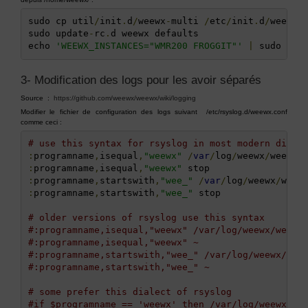
sudo cp util
/
init
.
d
/
weewx
-
multi 
/
etc
/
init
.
d
/
weewx

sudo update
-
rc
.
d weewx defaults

echo 
'WEEWX_INSTANCES="WMR200 FROGGIT"'
|
 sudo tee
3- Modification des logs pour les avoir séparés
Source :
https://github.com/weewx/weewx/wiki/logging
Modifier le fichier de configuration des logs suivant /etc/rsyslog.d/weewx.conf
comme ceci :
# use this syntax for rsyslog in most modern distr
:
programname
,
isequal
,
"weewx"
/
var
/
log
/
weewx
/
weewx
.
:
programname
,
isequal
,
"weewx"
:
programname
,
startswith
,
"wee_"
/
var
/
log
/
weewx
/
weew
:
programname
,
startswith
,
"wee_"
 stop

# older versions of rsyslog use this syntax
#:programname,isequal,"weewx" /var/log/weewx/weewx
#:programname,isequal,"weewx" ~
#:programname,startswith,"wee_" /var/log/weewx/wee
#:programname,startswith,"wee_" ~
# some prefer this dialect of rsyslog
#if $programname == 'weewx' then /var/log/weewx/we