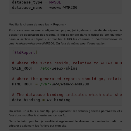
database_type 
=
MySQL
database_name 
=
 weewx
-
WMR200
Modifier le chemin de tous les « Reports »
Pour avoir encore une configuration propre, j’ai également décidé de séparer le
dossier de destination des reports. Il faut se rendre dans le fichier de configuration
dans la section « Report » et modifier TOUS les chemins : /var/www/weewx =>
vers /var/weewx/weewx-WMR200. On fera de même pour l’autre station.
[
StdReport
]
# Where the skins reside, relative to WEEWX_ROOT
SKIN_ROOT 
=
/etc/
weewx
/
skins

# Where the generated reports should go, relative 
HTML_ROOT 
=
/var/
www
/
weewx
-
WMR200

# The database binding indicates which data should
data_binding 
=
On utilise un « faux » skin ftp pour uploader les fichiers générés par Weewx et il
faut donc modifier le chemin source du ftp.
Dans le futur proche, je modifierai également le dossier de destination afin de
séparer egalement les fichiers sur mon site.