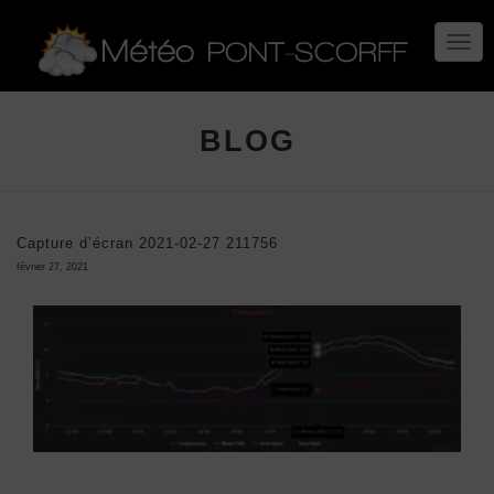
TOGG
NAVIG
BLOG
Capture d’écran 2021-02-27 211756
février 27, 2021