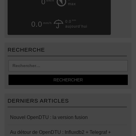
0
km/h
max
mm
0.0
0.0
mm/h
aujourd’hui
RECHERCHE
DERNIERS ARTICLES
Nouvel OpenDTU : la version fusion
Au détour de OpenDTU : Influxdb2 + Telegraf +