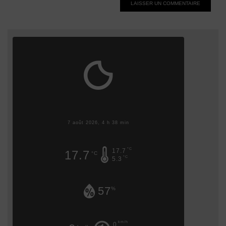
7 août 2026, 4 h 38 min
°C
17.7
17.7
°C
°C
5.3
57
%
km/h
0