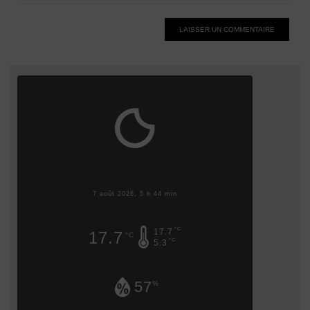
Alternative:
7 août 2026, 5 h 44 min
°C
17.7
17.7
°C
°C
5.3
57
%