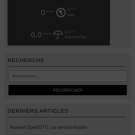
km/h
0
0
km/h
max
mm
0.0
0.0
mm/h
aujourd’hui
RECHERCHE
DERNIERS ARTICLES
Nouvel OpenDTU : la version fusion