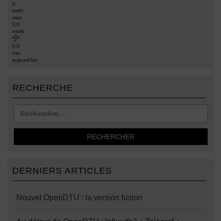
0
km/h
max
0.0
mm/h
0.0
mm
aujourd’hui
RECHERCHE
DERNIERS ARTICLES
Nouvel OpenDTU : la version fusion