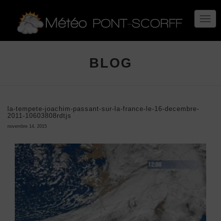
TOGG
NAVIG
BLOG
la-tempete-joachim-passant-sur-la-france-le-16-decembre-
2011-10603808rdtjs
novembre 14, 2015