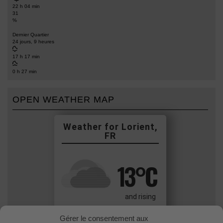
22 h 04 min
31
%
Dernier Quartier
24 jours, 9 heures
17 h 17 min
0 h 27 min
OPEN WEATHER MAP
Lorient,
FR
13
°C
and rising
Overcast Clouds
Gérer le consentement aux
Wind: 4.4 m/s Gentle Breeze