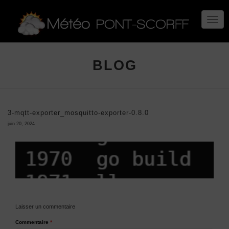
TOGG
NAVIG
BLOG
3-mqtt-exporter_mosquitto-exporter-0.8.0
juin 20, 2024
Laisser un commentaire
Commentaire
*