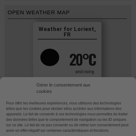
OPEN WEATHER MAP
Lorient,
FR
20
°C
and rising
Clear Sky
Gérer le consentement aux
Wind: 6.8 m/s Moderate breeze
cookies
Pour offrir les meilleures expériences, nous utilisons des technologies
Memo pour l’exporter de Mqtt via
telles que les cookies pour stocker et/ou accéder aux informations des
Promethus pour Grafana
appareils. Le fait de consentir à ces technologies nous permettra de traiter
des données telles que le comportement de navigation ou les ID uniques
sur ce site. Le fait de ne pas consentir ou de retirer son consentement peut
avoir un effet négatif sur certaines caractéristiques et fonctions.
Politique de confidentialité