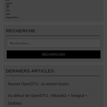
0.0
mm/h
0.0
mm
aujourd’hui
RECHERCHE
DERNIERS ARTICLES
Nouvel OpenDTU : la version fusion
Au détour de OpenDTU : Influxdb2 + Telegraf +
Grafana