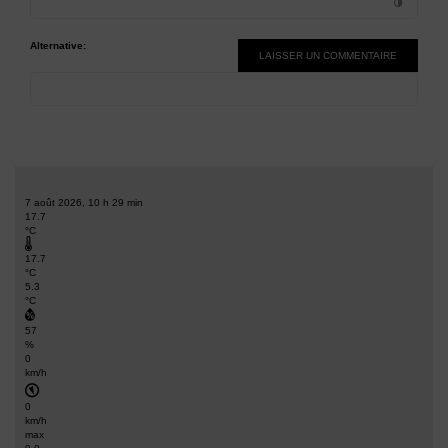
Alternative:
7 août 2026, 10 h 29 min
17.7
°C
17.7
°C
5.3
°C
57
%
0
km/h
0
km/h
max