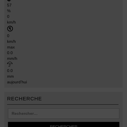
57
%
0
km/h
0
km/h
max
0.0
mm/h
0.0
mm
aujourd’hui
RECHERCHE