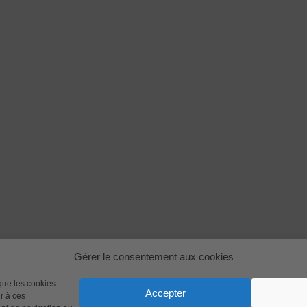
Gérer le consentement aux cookies
s cookies (UE)
Contactez-moi
 que les cookies
Accepter
r à ces