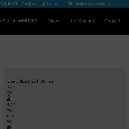
Web In BZH : Création de site internet
stephane@webinbzh.fr
a Station WMR200
Divers
Le Materiel
Contact
3 août 2026, 22 h 38 min
17.7
°C
17.7
°C
5.3
°C