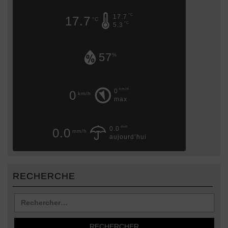
°C
17.7
17.7
°C
°C
5.3
57
%
km/h
0
0
km/h
max
mm
0.0
0.0
mm/h
aujourd’hui
RECHERCHE