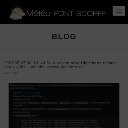
TOGG
NAVIG
BLOG
2023-05-07 00_29_49-Skin broken after Highcharts update ·
Issue #881 · poblabs_weewx-belchertown
mai 7, 2023