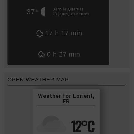
Dernier Quartier
37
%
23 jours, 19 heures
17 h 17 min
0 h 27 min
OPEN WEATHER MAP
Lorient,
FR
12
°C