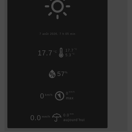
7 août 2026, 7 h 05 min
°C
17.7
17.7
°C
°C
5.3
57
%
km/h
0
0
km/h
max
mm
0.0
0.0
mm/h
aujourd’hui