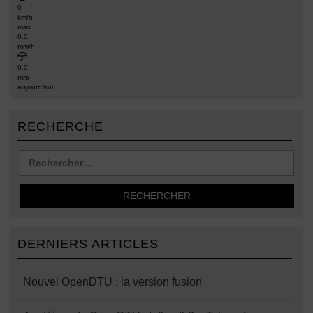
0
km/h
max
0.0
mm/h
0.0
mm
aujourd’hui
RECHERCHE
DERNIERS ARTICLES
Nouvel OpenDTU : la version fusion