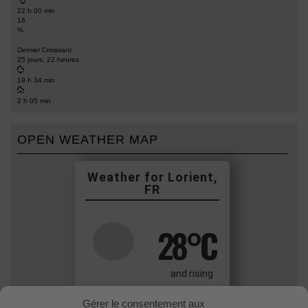
22 h 00 min
16
%
Dernier Croissant
25 jours, 22 heures
19 h 34 min
2 h 05 min
OPEN WEATHER MAP
Lorient,
FR
28
°C
and rising
Clear Sky
Gérer le consentement aux