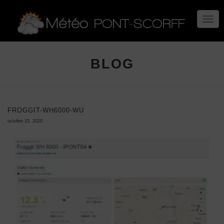
TOGG
NAVIG
BLOG
FROGGIT-WH6000-WU
octobre 15, 2020