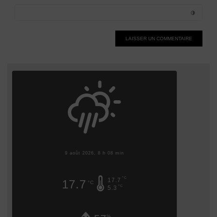
Alternative:
9 août 2026, 8 h 08 min
°C
17.7
17.7
°C
°C
5.3
%