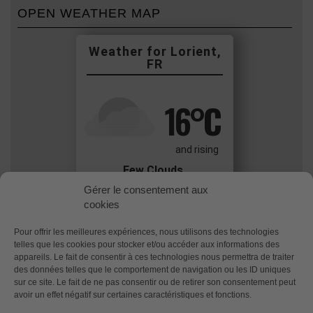
OPEN WEATHER MAP
Lorient,
FR
16
°C
and rising
Few Clouds
Wind: 3.8 m/s Gentle Breeze
Gérer le consentement aux
cookies
Pour offrir les meilleures expériences, nous utilisons des technologies
Utilisation des données de Weather
Underground (toutes stations
telles que les cookies pour stocker et/ou accéder aux informations des
confondues…)
appareils. Le fait de consentir à ces technologies nous permettra de traiter
des données telles que le comportement de navigation ou les ID uniques
sur ce site. Le fait de ne pas consentir ou de retirer son consentement peut
avoir un effet négatif sur certaines caractéristiques et fonctions.
Politique de confidentialité
Politique des cookies (UE)