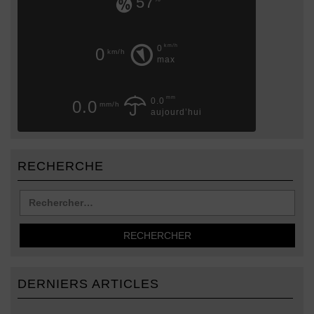
57
km/h
0
0
km/h
max
mm
0.0
0.0
mm/h
aujourd’hui
RECHERCHE
DERNIERS ARTICLES